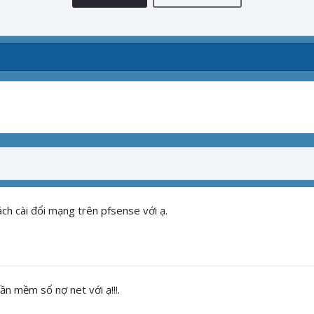
ách cài đổi mạng trên pfsense với ạ
.
ần mềm sổ nợ net với ạ!!!
.