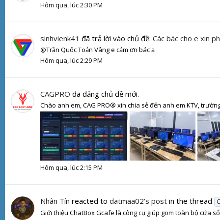
Hôm qua, lúc 2:30 PM
sinhvienk41
đã trả lời vào chủ đề:
Các bác cho e xin ph
@Trần Quốc Toản Vâng e cảm ơn bác ạ
Hôm qua, lúc 2:29 PM
CAGPRO
đã đăng chủ đề mới.
Chào anh em, CAG PRO® xin chia sẻ đến anh em KTV, trường 
Hôm qua, lúc 2:15 PM
Nhân Tín
reacted to
datmaa02's post
in the thread
C
Giới thiệu ChatBox Gcafe là công cụ giúp gom toàn bộ cửa sổ 