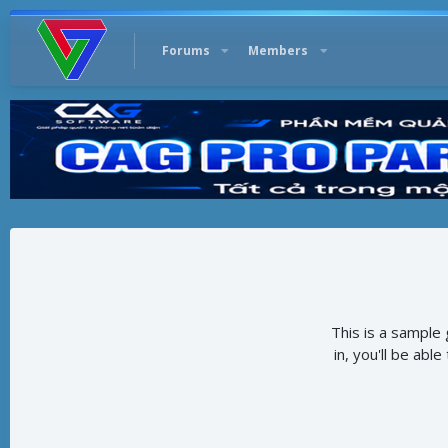
Forums
Members
This is a sampl
in, you'll be abl