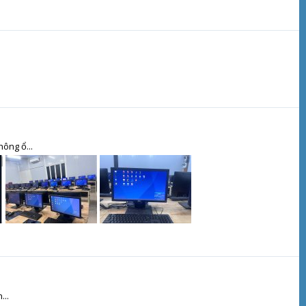
ông ổ...
...