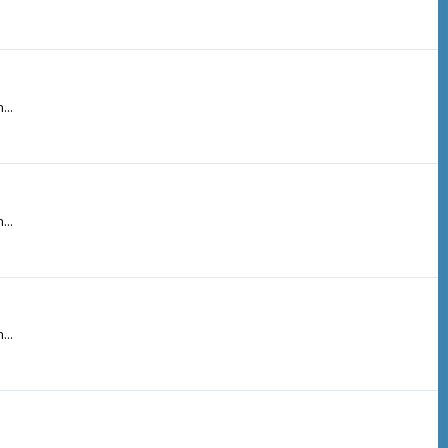
...
...
...