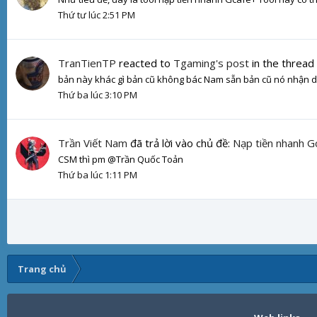
Thứ tư lúc 2:51 PM
TranTienTP
reacted to
Tgaming's post
in the thread
bản này khác gì bản cũ không bác Nam sẵn bản cũ nó nhận dạ
Thứ ba lúc 3:10 PM
Trần Viết Nam
đã trả lời vào chủ đề:
Nạp tiền nhanh G
CSM thì pm @Trần Quốc Toản
Thứ ba lúc 1:11 PM
Trang chủ