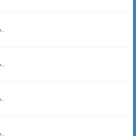
...
...
...
...