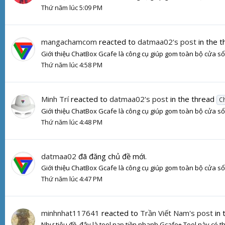
Thứ năm lúc 5:09 PM
mangachamcom
reacted to
datmaa02's post
in the 
Giới thiệu ChatBox Gcafe là công cụ giúp gom toàn bộ cửa sổ 
Thứ năm lúc 4:58 PM
Minh Trí
reacted to
datmaa02's post
in the thread
Ch
Giới thiệu ChatBox Gcafe là công cụ giúp gom toàn bộ cửa sổ 
Thứ năm lúc 4:48 PM
datmaa02
đã đăng chủ đề mới.
Giới thiệu ChatBox Gcafe là công cụ giúp gom toàn bộ cửa sổ 
Thứ năm lúc 4:47 PM
minhnhat117641
reacted to
Trần Viết Nam's post
in 
Như tiêu đề, đây là tool nạp tiền nhanh Gcafe+ Tool này có thể tùy