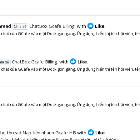
thread
ChatBox Gcafe Billing.
with
Like
.
Chia sẻ
chat của GCafe vào một Dock gọn gàng. Ứng dụng hiển thị tên hội viên, tên
ChatBox Gcafe Billing.
with
Like
.
ia sẻ
chat của GCafe vào một Dock gọn gàng. Ứng dụng hiển thị tên hội viên, tên
chat của GCafe vào một Dock gọn gàng. Ứng dụng hiển thị tên hội viên, tên
the thread
Nạp tiền nhanh Gcafe HB
with
Like
.
 chỉnh vị trí hiển thị trong file config.ini Ai cần thì tải về dùng...