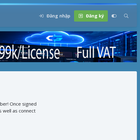
Đăng nhập
Đăng ký
ber! Once signed
as well as connect