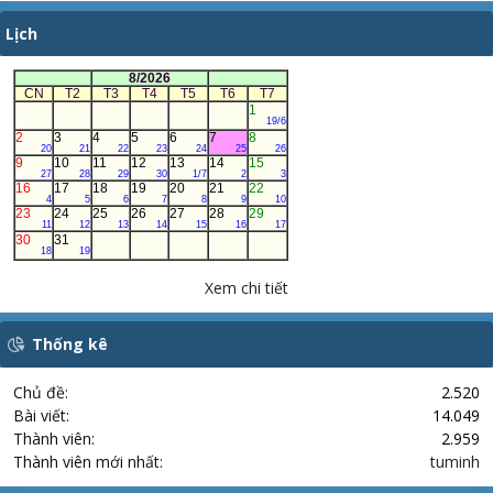
Lịch
8/2026
CN
T2
T3
T4
T5
T6
T7
1
19/6
2
3
4
5
6
7
8
20
21
22
23
24
25
26
9
10
11
12
13
14
15
27
28
29
30
1/7
2
3
16
17
18
19
20
21
22
4
5
6
7
8
9
10
23
24
25
26
27
28
29
11
12
13
14
15
16
17
30
31
18
19
Xem chi tiết
Thống kê
Chủ đề
2.520
Bài viết
14.049
Thành viên
2.959
Thành viên mới nhất
tuminh