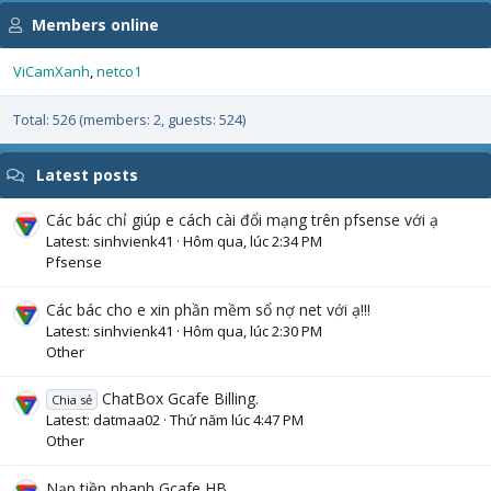
Members online
ViCamXanh
netco1
Total: 526 (members: 2, guests: 524)
Latest posts
Các bác chỉ giúp e cách cài đổi mạng trên pfsense với ạ
Latest: sinhvienk41
Hôm qua, lúc 2:34 PM
Pfsense
Các bác cho e xin phần mềm sổ nợ net với ạ!!!
Latest: sinhvienk41
Hôm qua, lúc 2:30 PM
Other
ChatBox Gcafe Billing.
Chia sẻ
Latest: datmaa02
Thứ năm lúc 4:47 PM
Other
Nạp tiền nhanh Gcafe HB