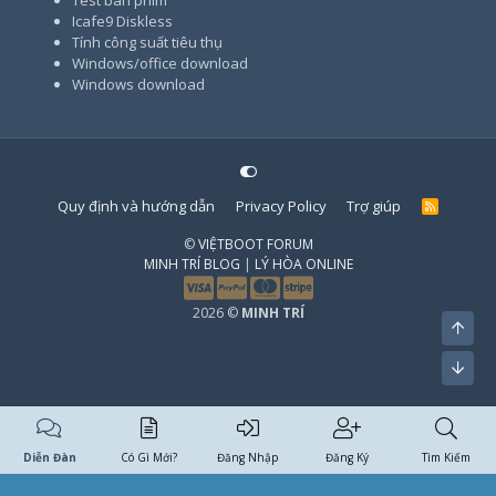
Icafe9 Diskless
Tính công suất tiêu thụ
Windows/office download
Windows download
Quy định và hướng dẫn
Privacy Policy
Trợ giúp
R
S
S
©
VIỆTBOOT FORUM
MINH TRÍ BLOG
|
LÝ HÒA ONLINE
2026 ©
MINH TRÍ
Top
Bott
Diễn Đàn
Có Gì Mới?
Đăng Nhập
Đăng Ký
Tìm Kiếm