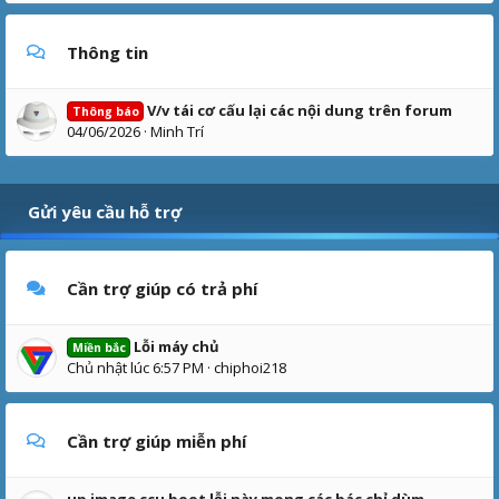
Thông tin
V/v tái cơ cấu lại các nội dung trên forum
Thông báo
04/06/2026
Minh Trí
Gửi yêu cầu hỗ trợ
Cần trợ giúp có trả phí
Lỗi máy chủ
Miền bắc
Chủ nhật lúc 6:57 PM
chiphoi218
Cần trợ giúp miễn phí
up image ccu boot lỗi này mong các bác chỉ dùm