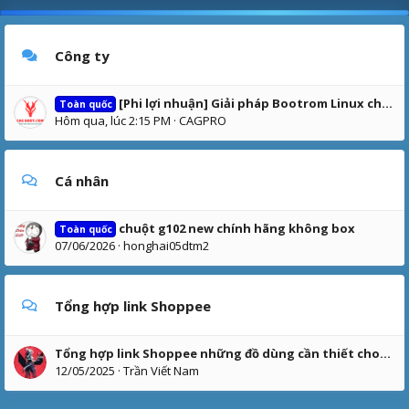
Công ty
[Phi lợi nhuận] Giải pháp Bootrom Linux cho phòng LAB trường học – hỗ trợ đào tạo kỹ năng số theo định hướng IC3
Toàn quốc
Hôm qua, lúc 2:15 PM
CAGPRO
Cá nhân
chuột g102 new chính hãng không box
Toàn quốc
07/06/2026
honghai05dtm2
Tổng hợp link Shoppee
Tổng hợp link Shoppee những đồ dùng cần thiết cho anh em chủ nét
12/05/2025
Trần Viết Nam