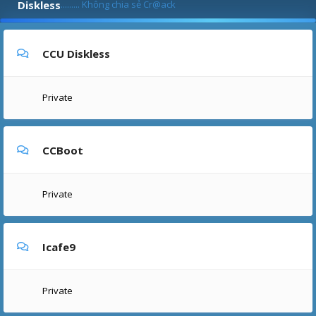
Diskless
......... Không chia sẻ Cr@ack
CCU Diskless
Private
CCBoot
Private
Icafe9
Private