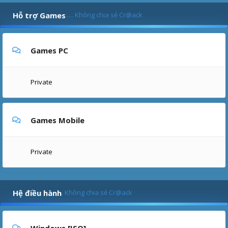
Hỗ trợ Games
..... Không chia sẻ Cr@ack
Games PC
Private
Games Mobile
Private
Hệ điều hành
. Không chia sẻ Cr@ack
Windows [ISO]