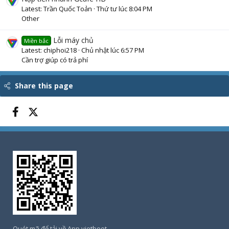
Latest: Trần Quốc Toản
Thứ tư lúc 8:04 PM
Other
Lỗi máy chủ
Miền bắc
Latest: chiphoi218
Chủ nhật lúc 6:57 PM
Cần trợ giúp có trả phí
Share this page
Facebook
X (Twitter)
Quét mã để tải về App vietboot