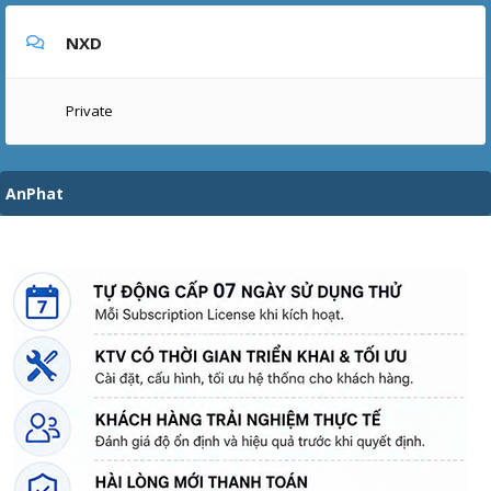
NXD
Private
AnPhat