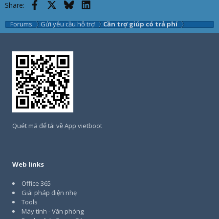
Facebook
X
Bluesky
LinkedIn
Share:
Forums
Gửi yêu cầu hỗ trợ
Cần trợ giúp có trả phí
Quét mã để tải về App vietboot
Web links
Office 365
Giải pháp điện nhẹ
Tools
Máy tính - Văn phòng