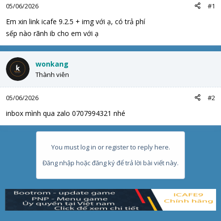
t
05/06/2026
#1
e
Em xin link icafe 9.2.5 + img với ạ, có trả phí
r
sếp nào rãnh ib cho em với ạ
wonkang
Thành viên
05/06/2026
#2
inbox mình qua zalo 0707994321 nhé
You must log in or register to reply here.
Đăng nhập hoặc đăng ký để trả lời bài viết này.