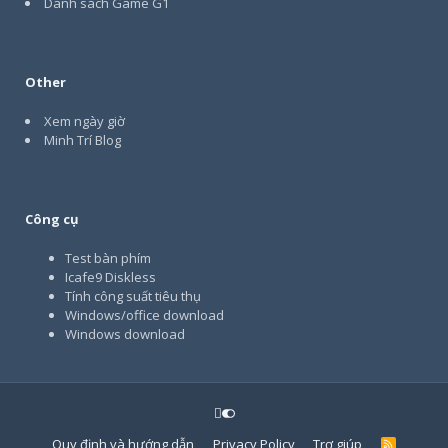
Danh sách Game G1
Other
Xem ngày giờ
Minh Trí Blog
Công cụ
Test bàn phím
Icafe9 Diskless
Tính công suất tiêu thụ
Windows/office download
Windows download
Quy định và hướng dẫn
Privacy Policy
Trợ giúp
R