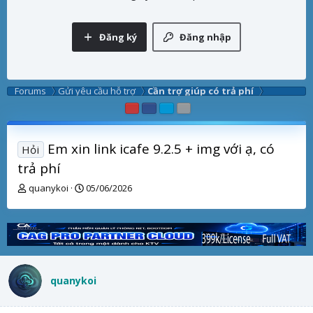
Đăng ký
Đăng nhập
Forums
Gửi yêu cầu hỗ trợ
Cần trợ giúp có trả phí
Em xin link icafe 9.2.5 + img với ạ, có
Hỏi
trả phí
T
B
quanykoi
05/06/2026
h
ắ
r
t
e
đ
a
ầ
d
u
s
quanykoi
t
a
r